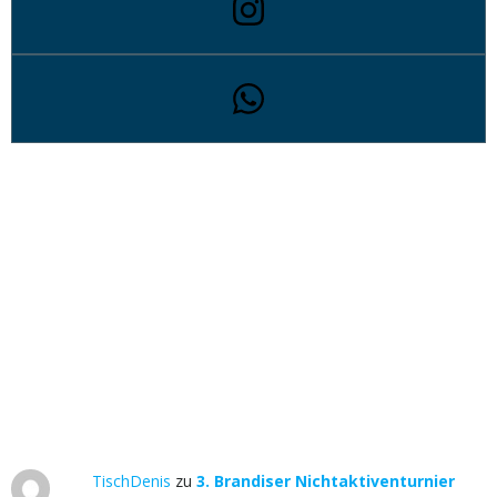
TischDenis
zu
3. Brandiser Nichtaktiventurnier